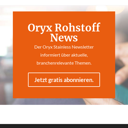
Oryx Rohstoff
News
Der Oryx Stainless Newsletter
informiert über aktuelle,
branchenrelevante Themen.
Jetzt gratis abonnieren.