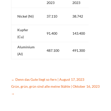
2023
2023
+
Nickel (Ni)
37.110
38.742
1.632
Kupfer
+
91.400
143.400
(Cu)
52.0
Aluminium
+
487.100
491.300
(Al)
4.200
←
Denn das Gute liegt so fern | August 17, 2023
Grün, grün, grün sind alle meine Stähle | Oktober 16, 2023
→