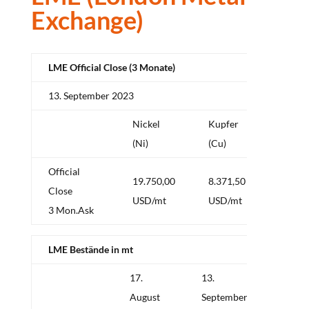
Exchange)
LME Official Close (3 Monate)
13. September 2023
Nickel
Kupfer
Alum
(Ni)
(Cu)
(Al)
Official
19.750,00
8.371,50
2.197
Close
USD/mt
USD/mt
USD/
3 Mon.Ask
LME Bestände in mt
17.
13.
Delta
August
September
in mt