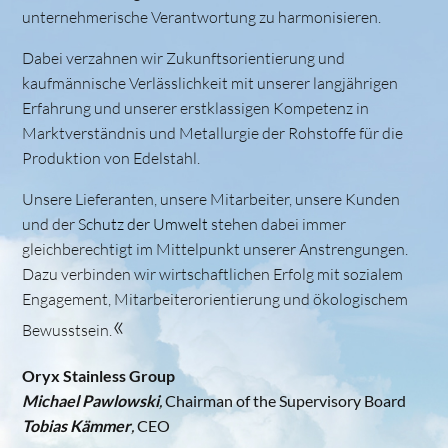
unternehmerische Verantwortung zu harmonisieren.
Dabei verzahnen wir Zukunftsorientierung und
kaufmännische Verlässlichkeit mit unserer langjährigen
Erfahrung und unserer erstklassigen Kompetenz in
Marktverständnis und Metallurgie der Rohstoffe für die
Produktion von Edelstahl.
Unsere Lieferanten, unsere Mitarbeiter, unsere Kunden
und der
Sch
utz
d
er
Umwelt
stehen dabei immer
gleichberechtigt im Mittelpunkt unserer Anstrengungen.
Dazu verbinden wir wirtschaftlichen Erfolg mit sozialem
Engagement, Mitarbeiterorientierung und ökologischem
«
Bewusstsein.
Oryx Stainless Group
Michael Pawlowski
,
Chairman of the Supervisory Board
Tobias Kämmer
,
CEO