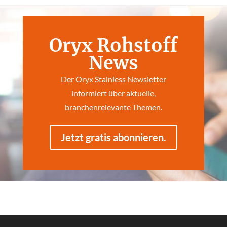
Oryx Rohstoff
News
Der Oryx Stainless Newsletter
informiert über aktuelle,
branchenrelevante Themen.
Jetzt gratis abonnieren.